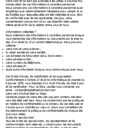
notre nom et ne sont pas autorisés à les utiliser à d’autres fins.
Conservation de vos informations à caractère personnel
Nous conservons vos informations à caractère personnel aussi
longtemps que raisonnablement nécessaire pour remplir la ou
les finalités pour lesquelles elles ont été collectées et pour être
en conformité avec les lois applicables. De plus, votre
consentement concernant ce ou ces objectifs reste valable
même après la fin de la relation entre vous et nous.
Informations collectées ?
Nous collectons des informations à caractère personnel lorsque
vous demandez des informations ou documents par le biais du
site, d’un email ou d’un contact téléphonique. Nous pouvons
collecter :
votre nom et votre prénom ;
la raison sociale de votre société ;
vos adresses de facturation et/ou de livraison ;
votre adresse e-mail ;
votre numéro de téléphone ;
votre adresse IP ;
toute autre information lorsque vous communiquez avec nous.
Vos Droits d’accès, de modification et de suppression
Conformément à l’article 27 de la loi Informatique et Libertés du
6 janvier 1978, vous disposez d’un droit d’accès, de mise à jour
et de rectification. Pour ce faire, veuillez nous contacter par
email :
contact@digitalfoodconnect.com
Liens vers d’autres sites ou blogs
Certaines pages de notre site web peuvent contenir des liens
vers des sites web tiers. Nous ne cautionnons pas les pratiques
en matière de confidentialité ou le contenu de ces sites web et
n’avons aucun contrôle sur ceux-ci. Nous vous conseillons de
lire attentivement la politique de confidentialité de chaque site
que vous visitez.
Droits de reproduction
Tous les droits de reproduction, de représentation et de
communication sont réservés, y compris pour les documents