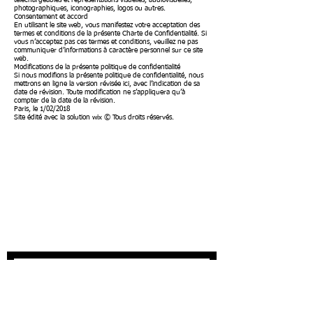
téléchargeables et représentations visuelles, audiovisuelles,
photographiques, iconographies, logos ou autres.
Consentement et accord
En utilisant le site web, vous manifestez votre acceptation des
termes et conditions de la présente Charte de Confidentialité. Si
vous n’acceptez pas ces termes et conditions, veuillez ne pas
communiquer d’informations à caractère personnel sur ce site
web.
Modifications de la présente politique de confidentialité
Si nous modifions la présente politique de confidentialité, nous
mettrons en ligne la version révisée ici, avec l’indication de sa
date de révision. Toute modification ne s’appliquera qu’à
compter de la date de la révision.
Paris, le 1/02/2018
Site édité avec la solution
wix ©
Tous droits réservés.
S'abonner à la
newsletter