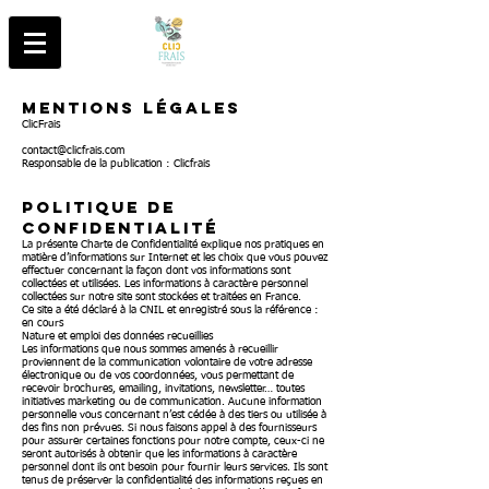
MENTIONS LÉGALES
ClicFrais
contact@clicfrais.com
Responsable de la publication : Clicfrais
POLITIQUE DE
CONFIDENTIALITÉ
La présente Charte de Confidentialité explique nos pratiques en
matière d’informations sur Internet et les choix que vous pouvez
effectuer concernant la façon dont vos informations sont
collectées et utilisées. Les informations à caractère personnel
collectées sur notre site sont stockées et traitées en France.
Ce site a été déclaré à la CNIL et enregistré sous la référence :
en cours
Nature et emploi des données recueillies
Les informations que nous sommes amenés à recueillir
proviennent de la communication volontaire de votre adresse
électronique ou de vos coordonnées, vous permettant de
recevoir brochures, emailing, invitations, newsletter… toutes
initiatives marketing ou de communication. Aucune information
personnelle vous concernant n’est cédée à des tiers ou utilisée à
des fins non prévues. Si nous faisons appel à des fournisseurs
pour assurer certaines fonctions pour notre compte, ceux-ci ne
seront autorisés à obtenir que les informations à caractère
personnel dont ils ont besoin pour fournir leurs services. Ils sont
tenus de préserver la confidentialité des informations reçues en